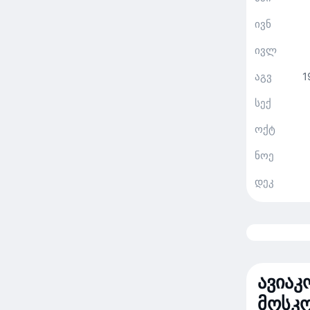
ივნ
ივლ
აგვ
1
სექ
ოქტ
ნოე
დეკ
ავიაკ
მოსკო