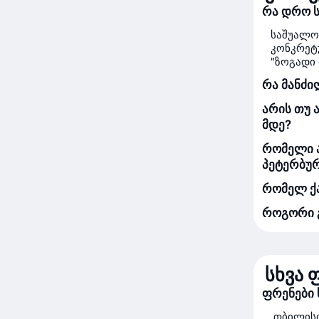
რა დრო ს
საშუალო
კონკრეტ
"ზოგადი 
რა მანძი
არის თუ 
მდე?
რომელი ა
პეტერბუ
რომელ ქა
როგორი გ
სხვა 
ფრენები 
თბილისი