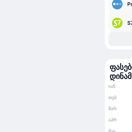
P
S7
ფასებ
დინამ
იან
თებ
მარ
აპრ
მაი