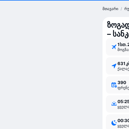
მთავარი
/
რუ
ზოგად
– სან
1 ⁠სთ.
მოგზ
631 კ
ქალა
390
ფრე
05:2
ყველ
00:3
ყველ