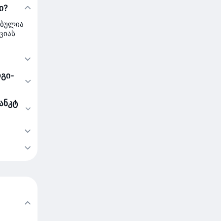
ი?
ებულია
ციას
რგი-
ანკტ