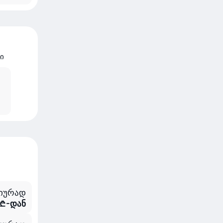
ი
იურად
 ₾-დან