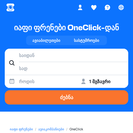
იაფი ფრენები OneClick-დან
ავიაბილეთები
სასტუმროები
როდის
1 მგზავრი
ძებნა
იაფი ფრენები
ავიაკომპანიები
OneClick