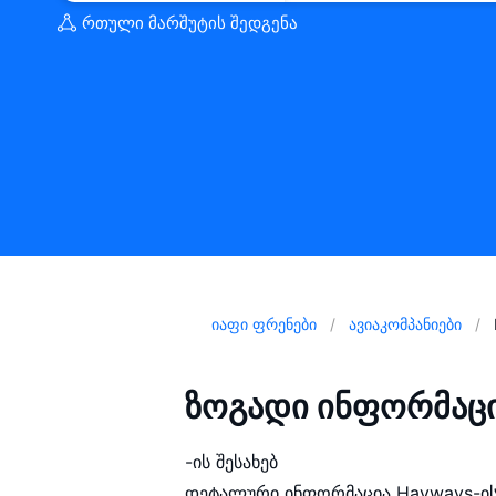
რთული მარშუტის შედგენა
იაფი ფრენები
ავიაკომპანიები
ზოგადი ინფორმაც
-ის შესახებ
დეტალური ინფორმაცია Hayways-ის