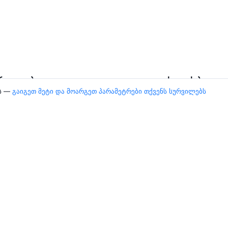
ართულება
ქალაქები
ბს —
გაიგეთ მეტი და მოარგეთ პარამეტრები თქვენს სურვილებს
ისი — ბათუმი
ბათუმი
მი — თბილისი
ქუთაისი
ისი — ქუთაისი
აურანგაბადი
ისი — თბილისი
სამარყანდი
გომელი
კიდევ 5 ქალაქი