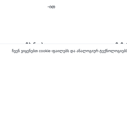
-ით
ავიაკომპანიები
მიმ
ჩვენ ვიყენებთ cookie-ფაილებს და ანალოგიურ ტექნოლოგიე
Pegasus Airlines
თბილ
Turkish Airlines
ბათუ
Georgian Airways
თბილ
Wizz Air
ქუთა
Wizz Air Abu Dhabi
კიდევ 5 ავიაკომპანია