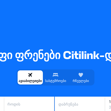
ფი ფრენები Citilink-
ავიაბილეთები
სასტუმროები
რჩეულები
როდის
დაბრუნება