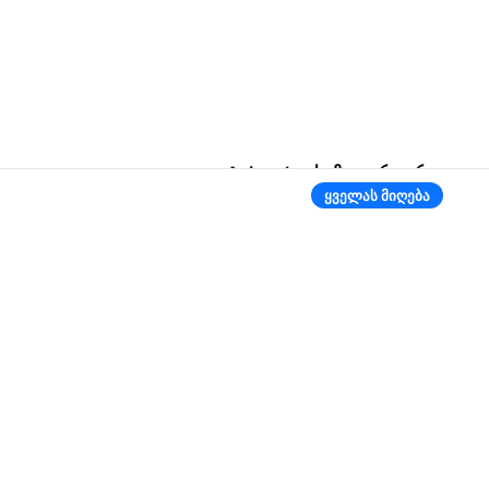
Aviasales საზღვარგარეთ
ყველას მიღება
ბელარუსი
რუსეთი
ტაჯიკეთი
უზბეკეთი
ყირგიზეთი
კიდევ 2 ქვეყანა