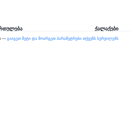
ართულება
ქალაქები
ბს —
გაიგეთ მეტი და მოარგეთ პარამეტრები თქვენს სურვილებს
ისი — ბათუმი
ბათუმი
მი — თბილისი
ქუთაისი
ისი — ქუთაისი
აურანგაბადი
ისი — თბილისი
სამარყანდი
გომელი
კიდევ 5 ქალაქი
Travelpayouts
Partner program