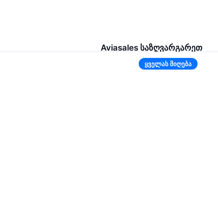
Aviasales საზღვარგარეთ
ყველას მიღება
ბელარუსი
რუსეთი
ტაჯიკეთი
უზბეკეთი
ყირგიზეთი
კიდევ 2 ქვეყანა
აპლიკაციაში უფრო
მოსახერხებელია
თუ ბილეთის ფასი დაეცემა, ჩვენ